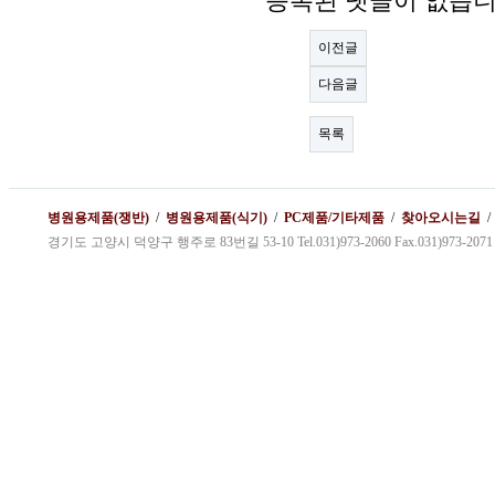
등록된 댓글이 없습니
이전글
다음글
목록
병원용제품(쟁반)
/
병원용제품(식기)
/
PC제품/기타제품
/
찾아오시는길
경기도 고양시 덕양구 행주로 83번길 53-10 Tel.031)973-2060 Fax.031)973-2071 kybg1@