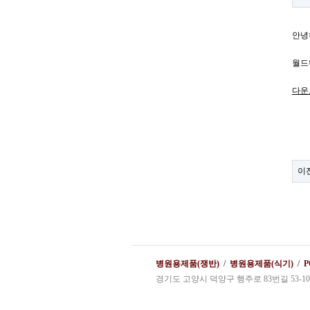
안녕
월드
다운
이
병원용제품(쟁반)
/
병원용제품(식기)
/
경기도 고양시 덕양구 행주로 83번길 53-10 Tel.031)97