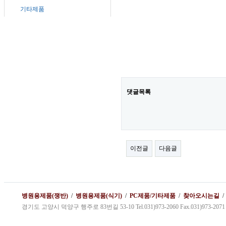
기타제품
댓글목록
이전글
다음글
병원용제품(쟁반)
/
병원용제품(식기)
/
PC제품/기타제품
/
찾아오시는길
경기도 고양시 덕양구 행주로 83번길 53-10 Tel.031)973-2060 Fax.031)973-2071 kybg1@