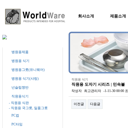
회사소개
제품소개
병원용제품
병원용 식기
병원용그릇(유니웨어)
병원용 식기(샤링)
직원용 식기
직원용 도자기 시리즈 | 민속볼
넌슬립쟁반
작성자
최고관리자
-1-11-30 00:00
조
직원용식기
- 직원용 식판
이전글
다음글
- 직원용 국그릇, 일품그릇
PC컵
본문
PC타임