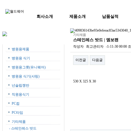
회사소개
제품소개
납품실적
기타제품
스테인레스 밧드 | 엠보팬
작성자
최고관리자
-1-11-30 00:00
조
병원용제품
병원용 식기
이전글
다음글
병원용그릇(유니웨어)
본문
병원용 식기(샤링)
530 X 325 X 30
넌슬립쟁반
직원용식기
PC컵
PC타임
기타제품
- 스테인레스 밧드