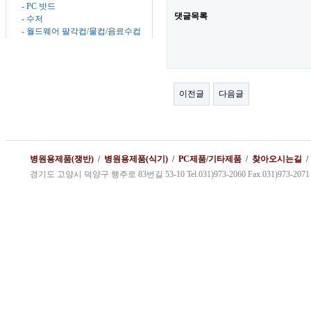
- PC 밧드
댓글목록
- 수저
- 월드웨어 팔각컵/물컵/음료수컵
이전글
다음글
병원용제품(쟁반)
/
병원용제품(식기)
/
PC제품/기타제품
/
찾아오시는길
경기도 고양시 덕양구 행주로 83번길 53-10 Tel.031)973-2060 Fax.031)973-2071 kybg1@